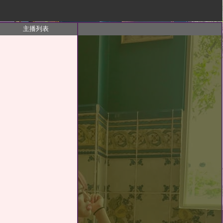
進
出
主播列表
包
廂
清
單